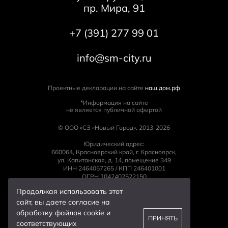
пр. Мира, 91
+7 (391) 277 99 01
info@sm-city.ru
Проектные декларации на сайте
наш.дом.рф
*Информация на сайте
не является публичной офертой
© ООО «СЗ «Новый Город», 2013-2026
Юридический адрес:
660064, Красноярский край, г. Красноярск,
ул. Капитанская, д. 14, помещение 349
ИНН 2464057265 / КПП 246401001
ОГРН 1042402522150
Политика конфиденциальности
Продолжая использовать этот
Согласие на обработку персональных данных
сайт, вы даете согласие на
Cогласие на получение рассылки
обработку файлов cookie и
ПРИНЯТЬ
дизайн сайта
Proektmarketing+1
соответствующих
разработка и поддержка
Itsparta