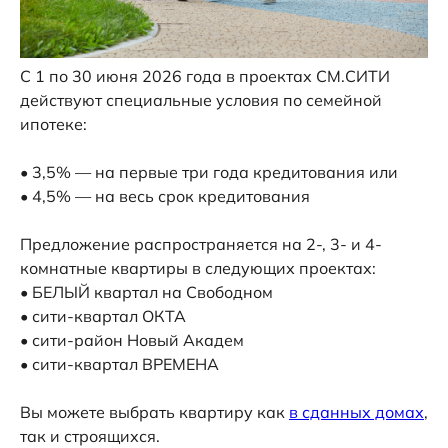
условиях, в
Политике в отношении обрабо
Квартиры
Удобный город
персональных данных
Горячие предложения
Стандарты
С 1 по 30 июня 2026 года в проектах СМ.СИТИ
Забронировать
Готовые квартиры
Компания
действуют специальные условия по семейной
Коммерческая
Новости
ипотеке:
недвижимость
Документы
• 3,5% — на первые три года кредитования или
Парковки
Контакты
• 4,5% — на весь срок кредитования
Ипотека
Предложение распространяется на 2-, 3- и 4-
комнатные квартиры в следующих проектах:
• БЕЛЫЙ квартал на Свободном
• сити-квартал ОКТА
Вопрос-ответ
• сити-район Новый Академ
• сити-квартал ВРЕМЕНА
Вы можете выбрать квартиру как
в сданных домах
,
так и строящихся.